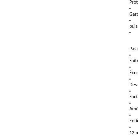
Prot
Gard
puis
Pas 
Fai
Écon
Des
Faci
Amél
Ent
12 m