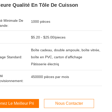
leure Qualité En Tôle De Cuisson
té Minimale De
1000 pièces
nde:
$5.20 - $25.00/pieces
Boîte cadeau, double ampoule, boîte vitrée,
age Standard:
boîte en PVC, carton d'affichage
Pâtisserie électriq
té
450000 pièces par mois
ovisionnement:
nez Le Meilleur Prix
Nous Contacter