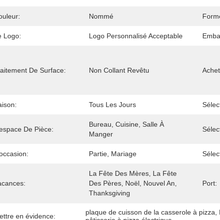
ouleur:
Nommé
Form
e Logo:
Logo Personnalisé Acceptable
Embal
raitement De Surface:
Non Collant Revêtu
Achet
aison:
Tous Les Jours
Sélec
Bureau, Cuisine, Salle À 
'espace De Pièce:
Sélec
Manger
occasion:
Partie, Mariage
Sélec
La Fête Des Mères, La Fête 
acances:
Des Pères, Noël, Nouvel An, 
Port:
Thanksgiving
plaque de cuisson de la casserole à pizza
, 
ettre en évidence: