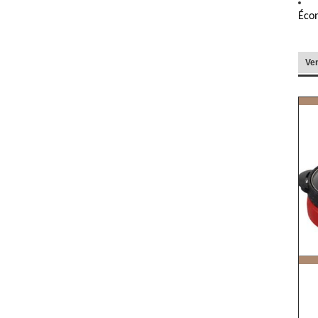
Écon
Ve