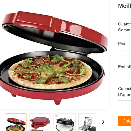
Meil
Quanti
Comma
Prix:
Emball
Capaci
D'appr
Obte