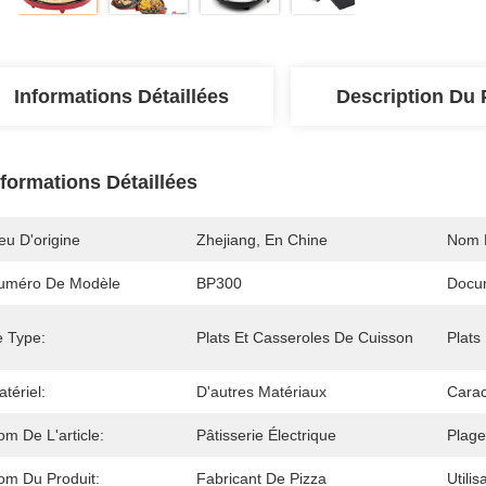
Informations Détaillées
Description Du 
nformations Détaillées
eu D'origine
Zhejiang, En Chine
Nom 
uméro De Modèle
BP300
Docu
e Type:
Plats Et Casseroles De Cuisson
Plats
tériel:
D'autres Matériaux
Carac
m De L'article:
Pâtisserie Électrique
Plage
om Du Produit:
Fabricant De Pizza
Utilis