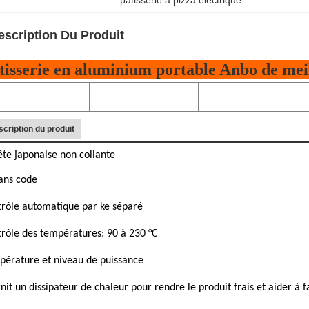
pâtisserie à pizza électrique
escription Du Produit
tisserie en aluminium portable Anbo de meill
cription du produit
ête japonaise non collante
sans code
rôle automatique par ke séparé
rôle des températures: 90 à 230 °C
érature et niveau de puissance
nit un dissipateur de chaleur pour rendre le produit frais et aider à 