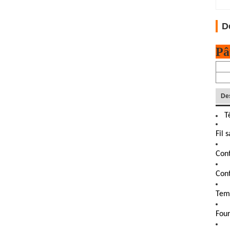
D
Pâ
Des
T
Fil 
Cont
Cont
Temp
Four