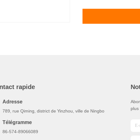
ntact rapide
Not
Adresse
Abon
plus
789, rue Qiming, district de Yinzhou, ville de Ningbo
Télégramme
86-574-89066089