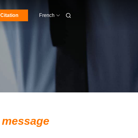
Citation
French
n message