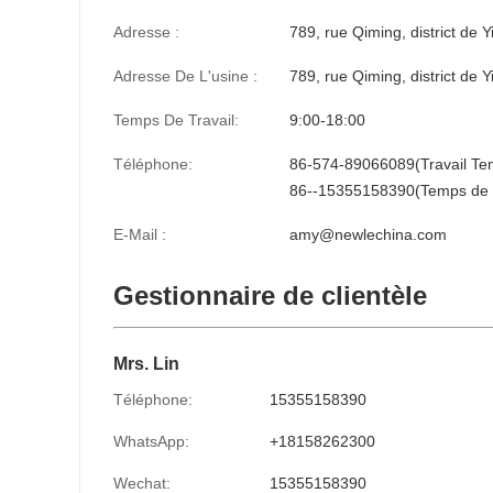
Adresse :
789, rue Qiming, district de Y
Adresse De L'usine :
789, rue Qiming, district de Y
Temps De Travail:
9:00-18:00
Téléphone:
86-574-89066089(Travail Te
86--15355158390(Temps de t
E-Mail :
amy@newlechina.com
Gestionnaire de clientèle
Mrs. Lin
Téléphone:
15355158390
WhatsApp:
+18158262300
Wechat:
15355158390