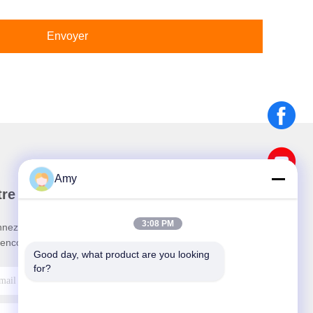
Envoyer
Amy
re newsletter
3:08 PM
nez-vous à notre newsletter pour des réductions et
 encore.
Good day, what product are you looking 
for?