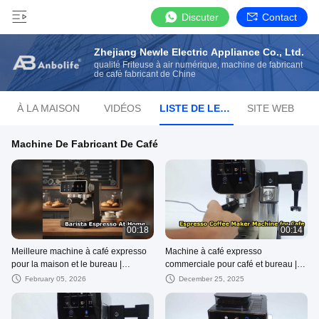
Discuter
Contact
Zhejiang Newle Electric Appliance Co., Ltd.
qualité Friteuse à air numérique, machine de fabricant
de café fabricant de Chine
À LA MAISON
VIDÉOS
LISTE DE LECTURE
SITE WEB
Machine De Fabricant De Café
00:18
00:14
Meilleure machine à café expresso
Machine à café expresso
pour la maison et le bureau |
commerciale pour café et bureau |
Durable, infusion rapide, facile à
Fournisseur OEM de brassage
February 05, 2026
December 25, 2025
utiliser
rapide à 20 bars